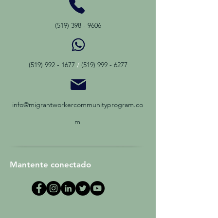
(519) 398 - 9606
(519) 992 - 1677
/
(519) 999 - 6277
info@migrantworkercommunityprogram.co
m
Mantente conectado