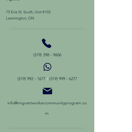
75 Erie St. South, Unit #102
Leamington, ON
(519) 398 - 9606
(519) 992 - 1677
/
(519) 999 - 6277
info@migrantworkercommunityprogram.co
m